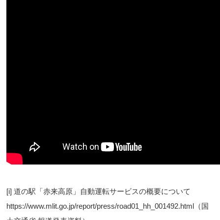
[i]
道の駅「赤来高原」自動運転サービスの概要について
https://www.mlit.go.jp/report/press/road01_hh_001492.html
（国