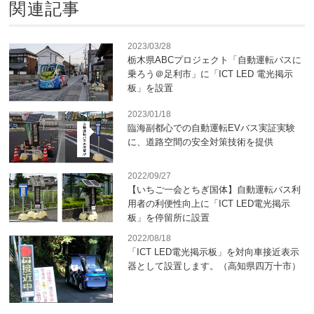
関連記事
2023/03/28
栃木県ABCプロジェクト「自動運転バスに
乗ろう＠足利市」に「ICT LED 電光掲示
板」を設置
2023/01/18
臨海副都心での自動運転EVバス実証実験
に、道路空間の安全対策技術を提供
2022/09/27
【いちご一会とちぎ国体】自動運転バス利
用者の利便性向上に「ICT LED電光掲示
板」を停留所に設置
2022/08/18
「ICT LED電光掲示板」を対向車接近表示
器として設置します。（高知県四万十市）