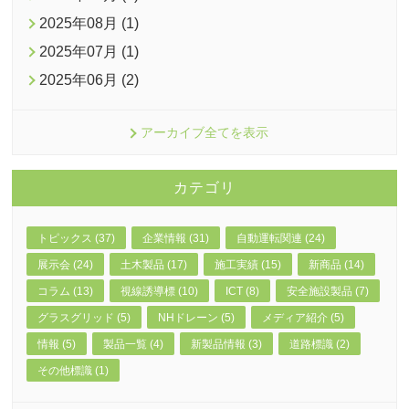
2025年08月 (1)
2025年07月 (1)
2025年06月 (2)
アーカイブ全てを表示
カテゴリ
トピックス (37)
企業情報 (31)
自動運転関連 (24)
展示会 (24)
土木製品 (17)
施工実績 (15)
新商品 (14)
コラム (13)
視線誘導標 (10)
ICT (8)
安全施設製品 (7)
グラスグリッド (5)
NHドレーン (5)
メディア紹介 (5)
情報 (5)
製品一覧 (4)
新製品情報 (3)
道路標識 (2)
その他標識 (1)