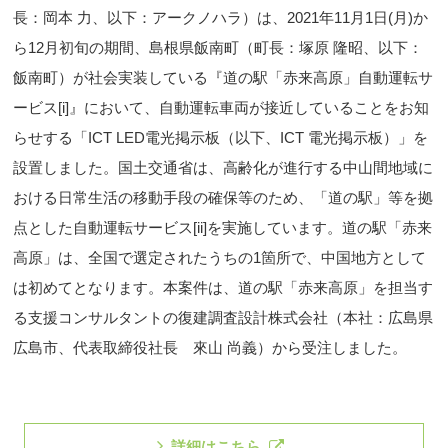
長：岡本 力、以下：アークノハラ）は、2021年11月1日(月)か
ら12月初旬の期間、島根県飯南町（町長：塚原 隆昭、以下：
飯南町）が社会実装している『道の駅「赤来高原」自動運転サ
ービス
[i]
』において、自動運転車両が接近していることをお知
らせする「ICT LED電光掲示板（以下、ICT 電光掲示板）」を
設置しました。国土交通省は、高齢化が進行する中山間地域に
おける日常生活の移動手段の確保等のため、「道の駅」等を拠
点とした自動運転サービス
[ii]
を実施しています。道の駅「赤来
高原」は、全国で選定されたうちの1箇所で、中国地方として
は初めてとなります。本案件は、道の駅「赤来高原」を担当す
る支援コンサルタントの復建調査設計株式会社（本社：広島県
広島市、代表取締役社長 來山 尚義）から受注しました。
詳細はこちら