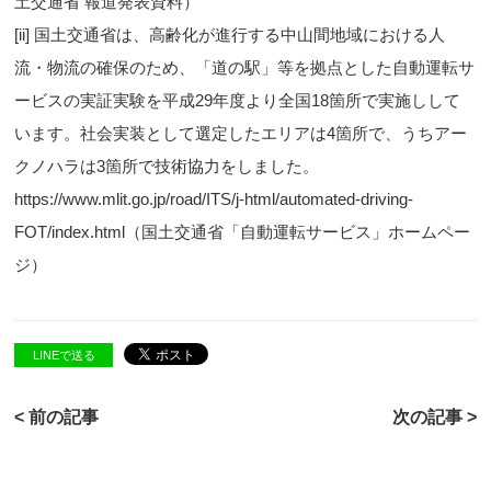
土交通省 報道発表資料）
[ii]
国土交通省は、高齢化が進行する中山間地域における人
流・物流の確保のため、「道の駅」等を拠点とした自動運転サ
ービスの実証実験を平成29年度より全国18箇所で実施しして
います。社会実装として選定したエリアは4箇所で、うちアー
クノハラは3箇所で技術協力をしました。
https://www.mlit.go.jp/road/ITS/j-html/automated-driving-
FOT/index.html
（国土交通省「自動運転サービス」ホームペー
ジ）
LINEで送る
< 前の記事
次の記事 >