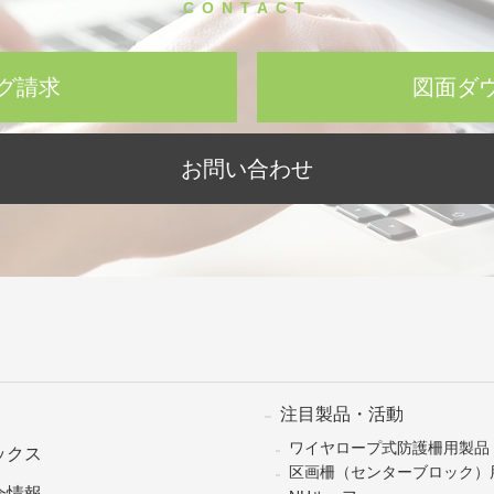
CONTACT
グ請求
図面ダ
お問い合わせ
注目製品・活動
ワイヤロープ式防護柵用製品
ックス
区画柵（センターブロック）
会情報