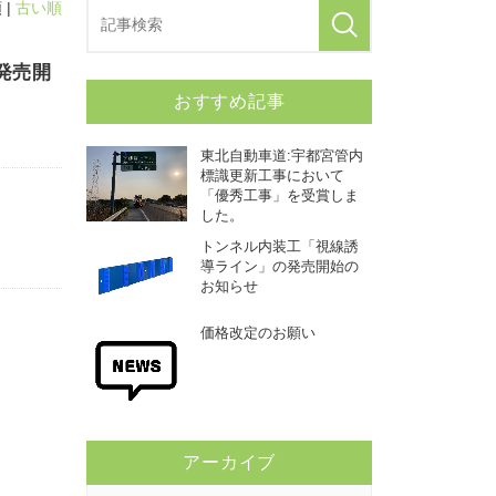
 |
古い順
発売開
おすすめ記事
東北自動車道:宇都宮管内
標識更新工事において
「優秀工事」を受賞しま
した。
トンネル内装工「視線誘
導ライン」の発売開始の
お知らせ
価格改定のお願い
アーカイブ