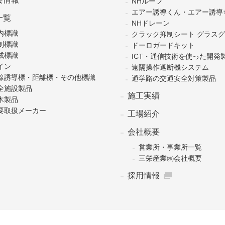
NHルーフ
エアー誘導くん・エアー誘導
一覧
NHドレーン
内標識
クラック抑制シート グラス
制標識
ドーロガードキット
戒標識
ICT・通信技術を使った開発
イン
遠隔操作遮断機システム
線誘導標・距離標・その他標識
通学路の交通安全対策製品
全施設製品
施工実績
木製品
要取扱メーカー
工場紹介
会社概要
営業所・事業所一覧
三栄産業㈱会社概要
採用情報