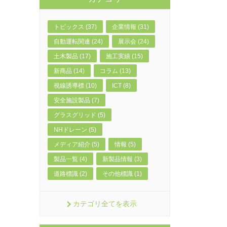
トピックス (37)
企業情報 (31)
自動運転関連 (24)
展示会 (24)
土木製品 (17)
施工実績 (15)
新商品 (14)
コラム (13)
視線誘導標 (10)
ICT (8)
安全施設製品 (7)
グラスグリッド (5)
NHドレーン (5)
メディア紹介 (5)
情報 (5)
製品一覧 (4)
新製品情報 (3)
道路標識 (2)
その他標識 (1)
カテゴリ全てを表示