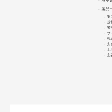
製品
案
規
警
サ
視
安
土
主