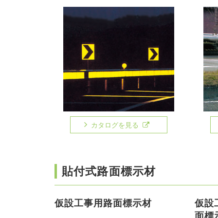
カタログを見る
貼付式路面標示材
仮設工事用路面標示材
仮設
面標