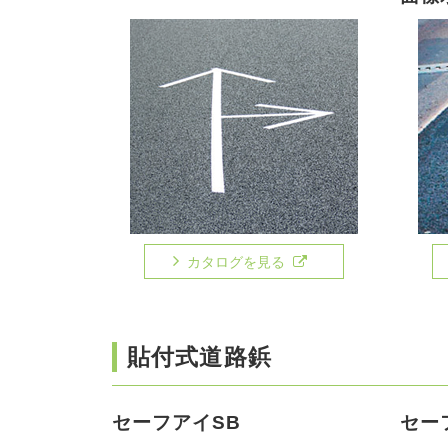
カタログを見る
貼付式道路鋲
セーフアイSB
セー