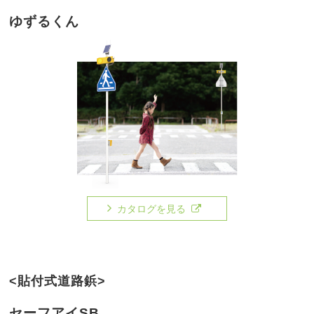
ゆずるくん
カタログを見る
<貼付式道路鋲>
セーフアイSB