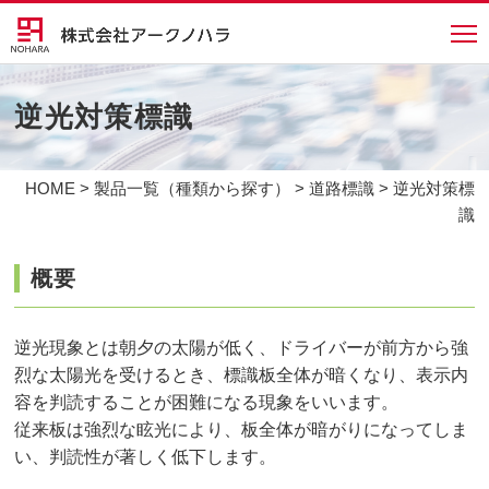
逆光対策標識
HOME
>
製品一覧（種類から探す）
>
道路標識
> 逆光対策標
識
概要
逆光現象とは朝夕の太陽が低く、ドライバーが前方から強
烈な太陽光を受けるとき、標識板全体が暗くなり、表示内
容を判読することが困難になる現象をいいます。
従来板は強烈な眩光により、板全体が暗がりになってしま
い、判読性が著しく低下します。