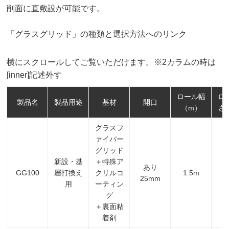
削面に直敷設が可能です。
「グラスグリッド」の種類と選択方法へのリンク
横にスクロールしてご覧いただけます。※2カラムの時は
[inner]記述外す
ロール幅
ロ
製品名
製品用途
基材
開口
（m）
さ
グラスフ
ァイバー
グリッド
新設・基
＋特殊ア
あり
GG100
層打換え
クリルコ
1.5m
1
25mm
用
ーティン
グ
＋裏面粘
着剤