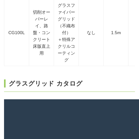
グラスフ
切削オー
ァイバー
バーレ
グリッド
イ、路
（不織布
CG100L
盤・コン
付）
なし
1.5m
1
クリート
＋特殊ア
床版直上
クリルコ
用
ーティン
グ
グラスグリッド カタログ