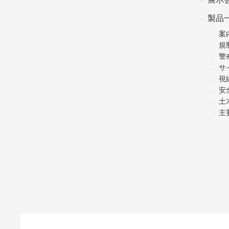
製品
案
規
警
サ
視
安
土
主