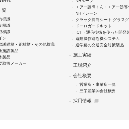
NHルーフ
エアー誘導くん・エアー誘導
一覧
NHドレーン
内標識
クラック抑制シート グラス
制標識
ドーロガードキット
戒標識
ICT・通信技術を使った開発
イン
遠隔操作遮断機システム
線誘導標・距離標・その他標識
通学路の交通安全対策製品
全施設製品
施工実績
木製品
要取扱メーカー
工場紹介
会社概要
営業所・事業所一覧
三栄産業㈱会社概要
採用情報