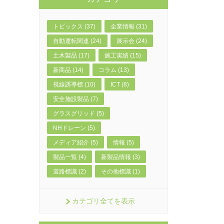
トピックス (37)
企業情報 (31)
自動運転関連 (24)
展示会 (24)
土木製品 (17)
施工実績 (15)
新商品 (14)
コラム (13)
視線誘導標 (10)
ICT (8)
安全施設製品 (7)
グラスグリッド (5)
NHドレーン (5)
メディア紹介 (5)
情報 (5)
製品一覧 (4)
新製品情報 (3)
道路標識 (2)
その他標識 (1)
カテゴリ全てを表示