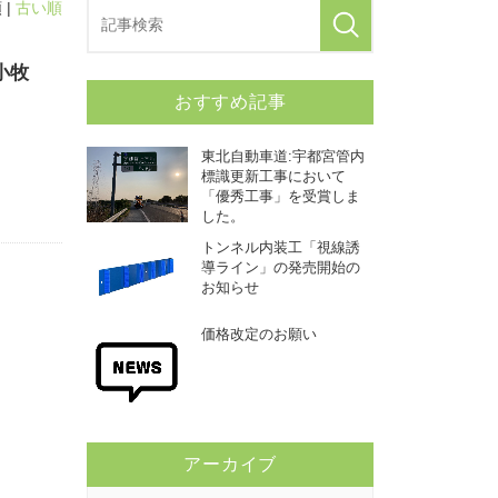
 |
古い順
小牧
おすすめ記事
東北自動車道:宇都宮管内
標識更新工事において
「優秀工事」を受賞しま
した。
トンネル内装工「視線誘
導ライン」の発売開始の
お知らせ
価格改定のお願い
アーカイブ