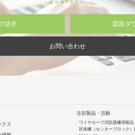
CONTACT
グ請求
図面ダ
お問い合わせ
注目製品・活動
ワイヤロープ式防護柵用製品
ックス
区画柵（センターブロック）
会情報