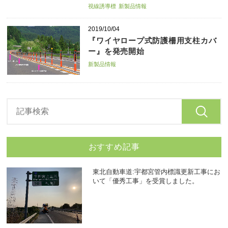
視線誘導標
新製品情報
2019/10/04
『ワイヤロープ式防護柵用支柱カバ
ー』を発売開始
新製品情報
おすすめ記事
東北自動車道:宇都宮管内標識更新工事にお
いて「優秀工事」を受賞しました。