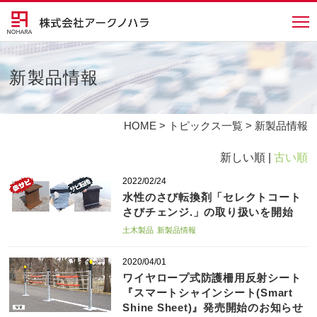
新製品情報
HOME
>
トピックス一覧
> 新製品情報
新しい順 |
古い順
2022/02/24
水性のさび転換剤「セレクトコート
さびチェンジ.」の取り扱いを開始
土木製品
新製品情報
2020/04/01
ワイヤロープ式防護柵用反射シート
『スマートシャインシート(Smart
Shine Sheet)』発売開始のお知らせ