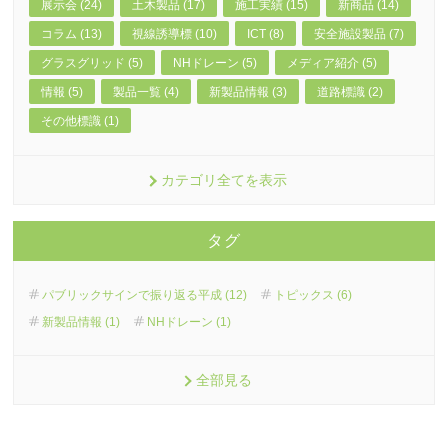
展示会 (24)
土木製品 (17)
施工実績 (15)
新商品 (14)
コラム (13)
視線誘導標 (10)
ICT (8)
安全施設製品 (7)
グラスグリッド (5)
NHドレーン (5)
メディア紹介 (5)
情報 (5)
製品一覧 (4)
新製品情報 (3)
道路標識 (2)
その他標識 (1)
カテゴリ全てを表示
タグ
パブリックサインで振り返る平成 (12)
トピックス (6)
新製品情報 (1)
NHドレーン (1)
全部見る