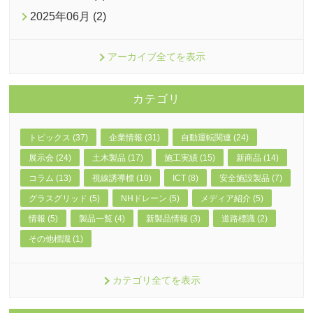
2025年06月 (2)
アーカイブ全てを表示
カテゴリ
トピックス (37)
企業情報 (31)
自動運転関連 (24)
展示会 (24)
土木製品 (17)
施工実績 (15)
新商品 (14)
コラム (13)
視線誘導標 (10)
ICT (8)
安全施設製品 (7)
グラスグリッド (5)
NHドレーン (5)
メディア紹介 (5)
情報 (5)
製品一覧 (4)
新製品情報 (3)
道路標識 (2)
その他標識 (1)
カテゴリ全てを表示