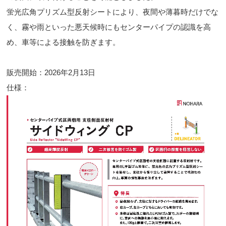
蛍光広角プリズム型反射シートにより、夜間や薄暮時だけでな
く、霧や雨といった悪天候時にもセンターパイプの認識を高
め、車等による接触を防ぎます。
販売開始：
2026
年
2
月13日
仕様：