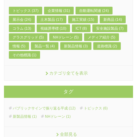
トピックス (37)
企業情報 (31)
自動運転関連 (24)
展示会 (24)
土木製品 (17)
施工実績 (15)
新商品 (14)
コラム (13)
視線誘導標 (10)
ICT (8)
安全施設製品 (7)
グラスグリッド (5)
NHドレーン (5)
メディア紹介 (5)
情報 (5)
製品一覧 (4)
新製品情報 (3)
道路標識 (2)
その他標識 (1)
カテゴリ全てを表示
タグ
パブリックサインで振り返る平成 (12)
トピックス (6)
新製品情報 (1)
NHドレーン (1)
全部見る