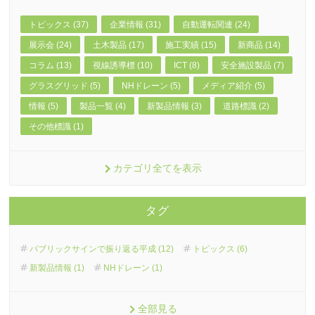
トピックス (37)
企業情報 (31)
自動運転関連 (24)
展示会 (24)
土木製品 (17)
施工実績 (15)
新商品 (14)
コラム (13)
視線誘導標 (10)
ICT (8)
安全施設製品 (7)
グラスグリッド (5)
NHドレーン (5)
メディア紹介 (5)
情報 (5)
製品一覧 (4)
新製品情報 (3)
道路標識 (2)
その他標識 (1)
カテゴリ全てを表示
タグ
パブリックサインで振り返る平成 (12)
トピックス (6)
新製品情報 (1)
NHドレーン (1)
全部見る