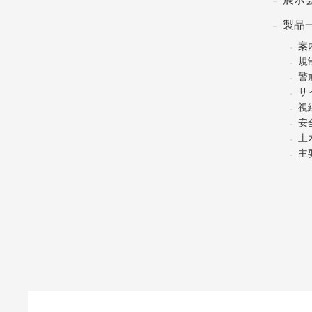
製品
案
規
警
サ
視
安
土
主