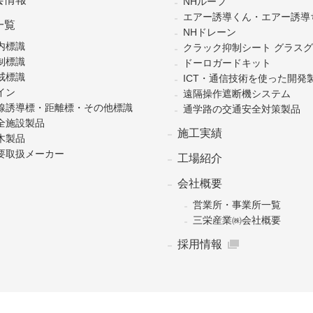
NHルーフ
エアー誘導くん・エアー誘導
一覧
NHドレーン
内標識
クラック抑制シート グラス
制標識
ドーロガードキット
戒標識
ICT・通信技術を使った開発
イン
遠隔操作遮断機システム
線誘導標・距離標・その他標識
通学路の交通安全対策製品
全施設製品
施工実績
木製品
要取扱メーカー
工場紹介
会社概要
営業所・事業所一覧
三栄産業㈱会社概要
採用情報