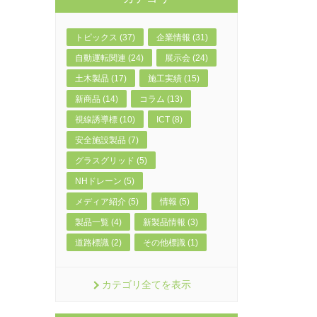
トピックス (37)
企業情報 (31)
自動運転関連 (24)
展示会 (24)
土木製品 (17)
施工実績 (15)
新商品 (14)
コラム (13)
視線誘導標 (10)
ICT (8)
安全施設製品 (7)
グラスグリッド (5)
NHドレーン (5)
メディア紹介 (5)
情報 (5)
製品一覧 (4)
新製品情報 (3)
道路標識 (2)
その他標識 (1)
カテゴリ全てを表示