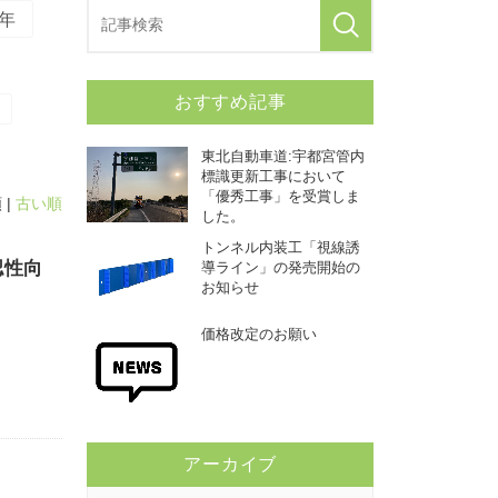
5年
おすすめ記事
東北自動車道:宇都宮管内
標識更新工事において
「優秀工事」を受賞しま
 |
古い順
した。
トンネル内装工「視線誘
認性向
導ライン」の発売開始の
お知らせ
価格改定のお願い
アーカイブ