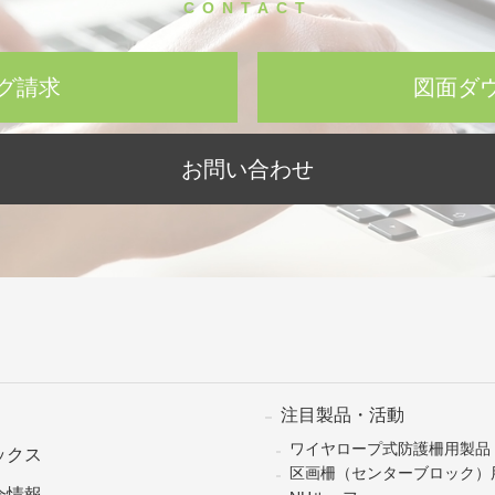
CONTACT
グ請求
図面ダ
お問い合わせ
注目製品・活動
ワイヤロープ式防護柵用製品
ックス
区画柵（センターブロック）
会情報