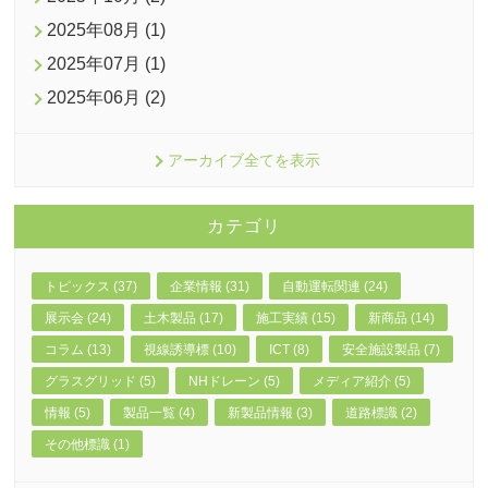
2025年08月 (1)
2025年07月 (1)
2025年06月 (2)
アーカイブ全てを表示
カテゴリ
トピックス (37)
企業情報 (31)
自動運転関連 (24)
展示会 (24)
土木製品 (17)
施工実績 (15)
新商品 (14)
コラム (13)
視線誘導標 (10)
ICT (8)
安全施設製品 (7)
グラスグリッド (5)
NHドレーン (5)
メディア紹介 (5)
情報 (5)
製品一覧 (4)
新製品情報 (3)
道路標識 (2)
その他標識 (1)