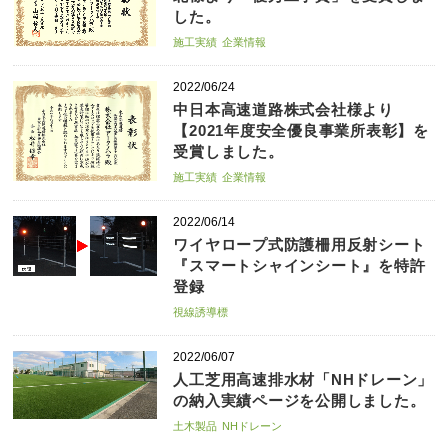
した。
施工実績
企業情報
2022/06/24
中日本高速道路株式会社様より
【2021年度安全優良事業所表彰】を
受賞しました。
施工実績
企業情報
2022/06/14
ワイヤロープ式防護柵用反射シート
『スマートシャインシート』を特許
登録
視線誘導標
2022/06/07
人工芝用高速排水材「NHドレーン」
の納入実績ページを公開しました。
土木製品
NHドレーン