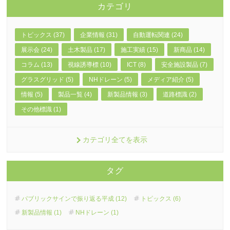
カテゴリ
トピックス (37)
企業情報 (31)
自動運転関連 (24)
展示会 (24)
土木製品 (17)
施工実績 (15)
新商品 (14)
コラム (13)
視線誘導標 (10)
ICT (8)
安全施設製品 (7)
グラスグリッド (5)
NHドレーン (5)
メディア紹介 (5)
情報 (5)
製品一覧 (4)
新製品情報 (3)
道路標識 (2)
その他標識 (1)
カテゴリ全てを表示
タグ
パブリックサインで振り返る平成 (12)
トピックス (6)
新製品情報 (1)
NHドレーン (1)