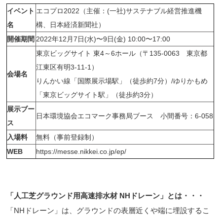
イベント
エコプロ2022（主催：(一社)サステナブル経営推進機
名
構、日本経済新聞社）
開催期間
2022年12月7日(水)〜9日(金) 10:00〜17:00
東京ビッグサイト 東4～6ホール（〒135-0063 東京都
江東区有明3-11-1）
会場名
りんかい線「国際展示場駅」（徒歩約7分）/ゆりかもめ
「東京ビッグサイト駅」（徒歩約3分）
展示ブー
日本環境協会エコマーク事務局ブース 小間番号：6-058
ス
入場料
無料（事前登録制）
WEB
https://messe.nikkei.co.jp/ep/
「人工芝グラウンド用高速排水材 NHドレーン」とは・・・
「NHドレーン」は、グラウンドの表層近くや端に埋設するこ