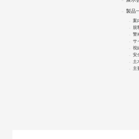
製品
案
規
警
サ
視
安
土
主