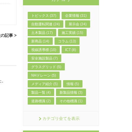
トピックス (37)
企業情報 (31)
自動運転関連 (24)
展示会 (24)
土木製品 (17)
施工実績 (15)
の記事 >
新商品 (14)
コラム (13)
視線誘導標 (10)
ICT (8)
安全施設製品 (7)
グラスグリッド (5)
NHドレーン (5)
た。
メディア紹介 (5)
情報 (5)
製品一覧 (4)
新製品情報 (3)
道路標識 (2)
その他標識 (1)
カテゴリ全てを表示