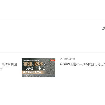
次
2019/03/29
®）高崎河川国
GGRW工法ページを開設しまし
て