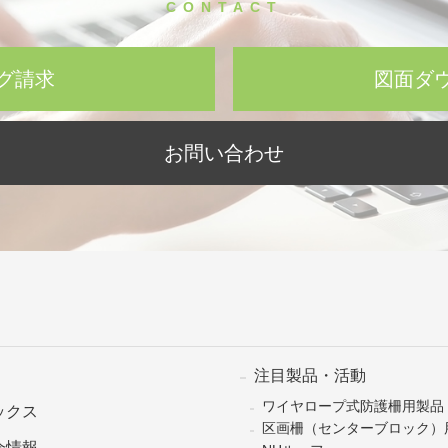
CONTACT
グ請求
図面ダ
お問い合わせ
注目製品・活動
ワイヤロープ式防護柵用製品
ックス
区画柵（センターブロック）
会情報