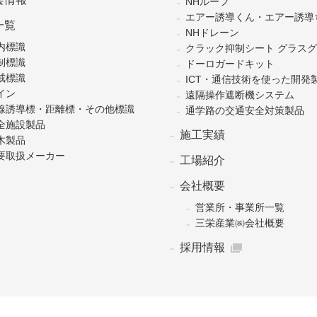
NHルーフ
エアー誘導くん・エアー誘導
一覧
NHドレーン
内標識
クラック抑制シート グラス
制標識
ドーロガードキット
戒標識
ICT・通信技術を使った開発
イン
遠隔操作遮断機システム
線誘導標・距離標・その他標識
通学路の交通安全対策製品
全施設製品
施工実績
木製品
要取扱メーカー
工場紹介
会社概要
営業所・事業所一覧
三栄産業㈱会社概要
採用情報