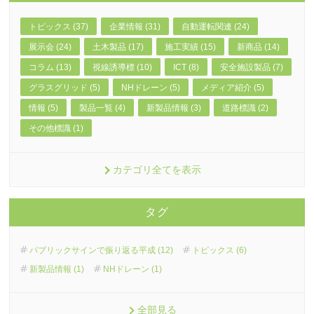
トピックス (37)
企業情報 (31)
自動運転関連 (24)
展示会 (24)
土木製品 (17)
施工実績 (15)
新商品 (14)
コラム (13)
視線誘導標 (10)
ICT (8)
安全施設製品 (7)
グラスグリッド (5)
NHドレーン (5)
メディア紹介 (5)
情報 (5)
製品一覧 (4)
新製品情報 (3)
道路標識 (2)
その他標識 (1)
カテゴリ全てを表示
タグ
パブリックサインで振り返る平成 (12)
トピックス (6)
新製品情報 (1)
NHドレーン (1)
全部見る