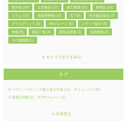
展示会 (24)
土木製品 (17)
施工実績 (15)
新商品 (14)
コラム (13)
視線誘導標 (10)
ICT (8)
安全施設製品 (7)
グラスグリッド (5)
NHドレーン (5)
メディア紹介 (5)
情報 (5)
製品一覧 (4)
新製品情報 (3)
道路標識 (2)
その他標識 (1)
カテゴリ全てを表示
タグ
パブリックサインで振り返る平成 (12)
トピックス (6)
新製品情報 (1)
NHドレーン (1)
全部見る