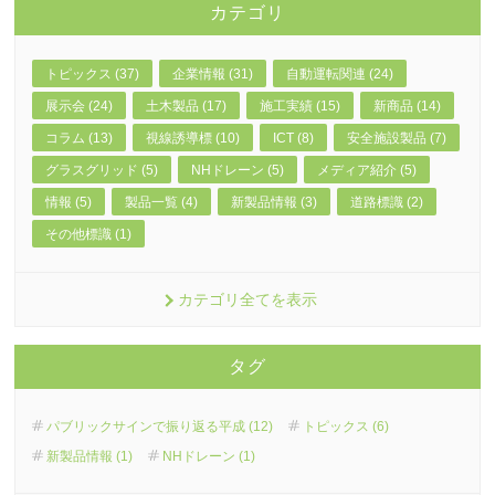
カテゴリ
トピックス (37)
企業情報 (31)
自動運転関連 (24)
展示会 (24)
土木製品 (17)
施工実績 (15)
新商品 (14)
コラム (13)
視線誘導標 (10)
ICT (8)
安全施設製品 (7)
グラスグリッド (5)
NHドレーン (5)
メディア紹介 (5)
情報 (5)
製品一覧 (4)
新製品情報 (3)
道路標識 (2)
その他標識 (1)
カテゴリ全てを表示
タグ
パブリックサインで振り返る平成 (12)
トピックス (6)
新製品情報 (1)
NHドレーン (1)