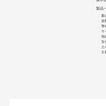
製品
案
規
警
サ
視
安
土
主