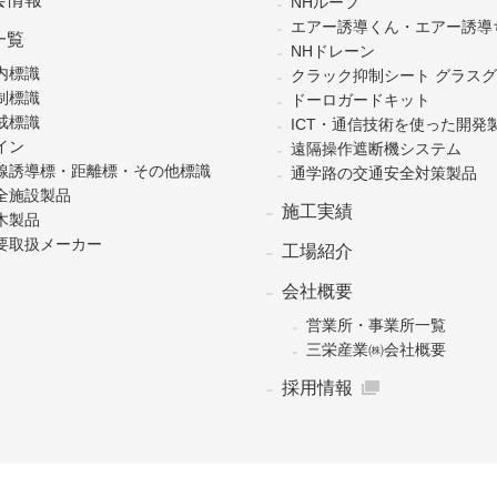
NHルーフ
エアー誘導くん・エアー誘導
一覧
NHドレーン
内標識
クラック抑制シート グラス
制標識
ドーロガードキット
戒標識
ICT・通信技術を使った開発
イン
遠隔操作遮断機システム
線誘導標・距離標・その他標識
通学路の交通安全対策製品
全施設製品
施工実績
木製品
要取扱メーカー
工場紹介
会社概要
営業所・事業所一覧
三栄産業㈱会社概要
採用情報