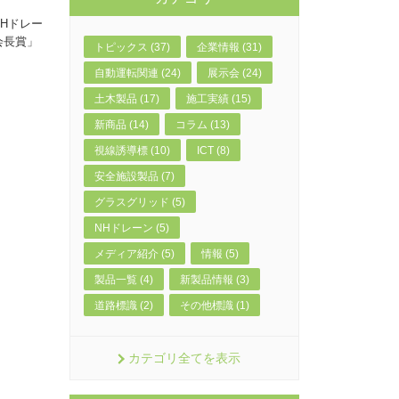
Hドレー
会長賞」
トピックス (37)
企業情報 (31)
自動運転関連 (24)
展示会 (24)
土木製品 (17)
施工実績 (15)
新商品 (14)
コラム (13)
視線誘導標 (10)
ICT (8)
安全施設製品 (7)
グラスグリッド (5)
NHドレーン (5)
メディア紹介 (5)
情報 (5)
製品一覧 (4)
新製品情報 (3)
道路標識 (2)
その他標識 (1)
カテゴリ全てを表示