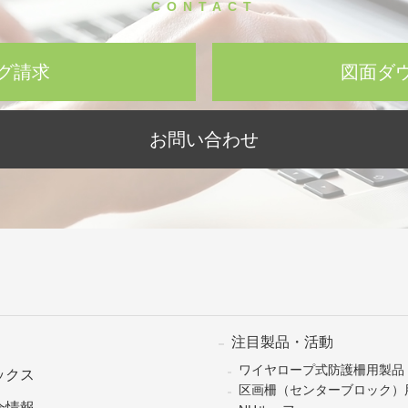
CONTACT
グ請求
図面ダ
お問い合わせ
注目製品・活動
ワイヤロープ式防護柵用製品
ックス
区画柵（センターブロック）
会情報