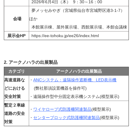
2026年6月4日（木） 9：30～16：00
夢メッセみやぎ（宮城県仙台市宮城野区港3-1-7）
会場
ほか
本館展示棟、屋外展示場、西館展示場、本館会議棟
展示会HP
https://ee-tohoku.jp/ee26/index.html
2. アークノハラの出展製品
カテゴリ
アークノハラの出展製品
高速道路な
・
ANCシステム：遠隔操作遮断機、LED表示機
どにおける
(弊社那須設置機器を操作可)
安全対策
・遠隔操作型中分固定表示機システム(模型展示)
暫定２車線
・
ワイヤロープ式防護柵関連製品
(模型展示)
道路の安全
・
センターブロック式防護柵関連製品
(模型展示)
対策