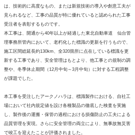
は、技術的に高度なもの、または新規技術の導入や創意工夫が
見られるなど、工事の品質が特に優れていると認められた工事
受注者を表彰するものです。
本工事は、開通から
40年以上が経過した東北自動車道 仙台管
理事務所管内において、老朽化した標識の更新を行うもので、
施工区間総延長約130km、全320箇所に点在している標識を更
新する工事であり、安全管理はもとより、他工事との規制の調
整や、冬季休止期間（12月中旬～3月中旬）に対する工程調整
が課題でした。
本工事を受注したアークノハラは、標識製作における、自社工
場において社内規定値を設け各種製品の徹底した検査を実施
し、製作後の運搬・保管の過程における損傷防止の工夫による
品質管理を実現。さらに安全管理の両立により、無事故無災害
で竣工を迎えたことが評価されました。