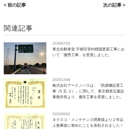
< 前の記事
次の記事 >
関連記事
2026/07/03
東北自動車道:宇都宮管内標識更新工事にお
いて「優秀工事」を受賞しました。
2025/12/08
株式会社アークノハラは、「防護柵設置⼯
事（5 五-２）」に関して、東京都第五建設
事務所⻑より、優良⼯事を受賞しました。
2025/06/02
ネクスコ・メンテナンス関東様より２年以
上無事故に努めたことを表彰されました！