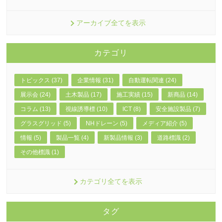
アーカイブ全てを表示
カテゴリ
トピックス (37)
企業情報 (31)
自動運転関連 (24)
展示会 (24)
土木製品 (17)
施工実績 (15)
新商品 (14)
コラム (13)
視線誘導標 (10)
ICT (8)
安全施設製品 (7)
グラスグリッド (5)
NHドレーン (5)
メディア紹介 (5)
情報 (5)
製品一覧 (4)
新製品情報 (3)
道路標識 (2)
その他標識 (1)
カテゴリ全てを表示
タグ