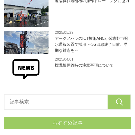
遠隔操作遮断機の操作トレーニングに協力
2025/05/23
アークノハラのICT技術ANCが習志野市冠
水通報装置で採用 ～3G回線終了目前、早
期な対応を～
2025/04/01
標識板保管時の注意事項について
おすすめ記事