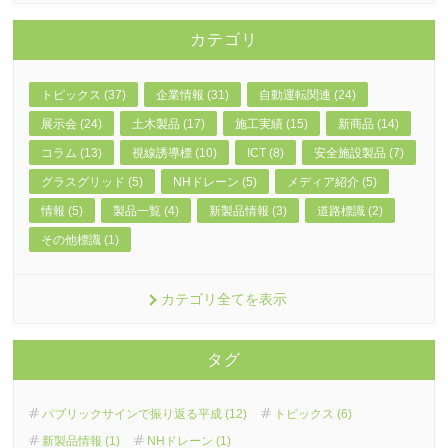
カテゴリ
トピックス (37)
企業情報 (31)
自動運転関連 (24)
展示会 (24)
土木製品 (17)
施工実績 (15)
新商品 (14)
コラム (13)
視線誘導標 (10)
ICT (8)
安全施設製品 (7)
グラスグリッド (5)
NHドレーン (5)
メディア紹介 (5)
情報 (5)
製品一覧 (4)
新製品情報 (3)
道路標識 (2)
その他標識 (1)
カテゴリ全てを表示
タグ
パブリックサインで振り返る平成 (12)
トピックス (6)
新製品情報 (1)
NHドレーン (1)