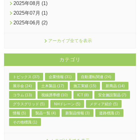
2025年08月 (1)
2025年07月 (1)
2025年06月 (2)
アーカイブ全てを表示
カテゴリ
トピックス (37)
企業情報 (31)
自動運転関連 (24)
展示会 (24)
土木製品 (17)
施工実績 (15)
新商品 (14)
コラム (13)
視線誘導標 (10)
ICT (8)
安全施設製品 (7)
グラスグリッド (5)
NHドレーン (5)
メディア紹介 (5)
情報 (5)
製品一覧 (4)
新製品情報 (3)
道路標識 (2)
その他標識 (1)