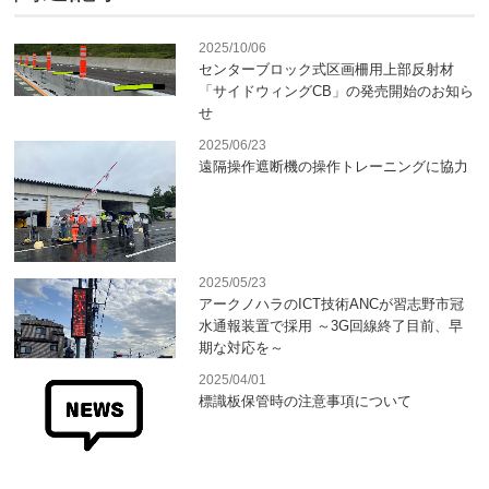
2025/10/06
センターブロック式区画柵用上部反射材
「サイドウィングCB」の発売開始のお知ら
せ
2025/06/23
遠隔操作遮断機の操作トレーニングに協力
2025/05/23
アークノハラのICT技術ANCが習志野市冠
水通報装置で採用 ～3G回線終了目前、早
期な対応を～
2025/04/01
標識板保管時の注意事項について