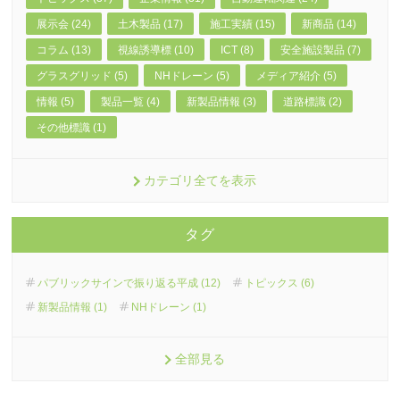
展示会 (24)
土木製品 (17)
施工実績 (15)
新商品 (14)
コラム (13)
視線誘導標 (10)
ICT (8)
安全施設製品 (7)
グラスグリッド (5)
NHドレーン (5)
メディア紹介 (5)
情報 (5)
製品一覧 (4)
新製品情報 (3)
道路標識 (2)
その他標識 (1)
カテゴリ全てを表示
タグ
パブリックサインで振り返る平成 (12)
トピックス (6)
新製品情報 (1)
NHドレーン (1)
全部見る