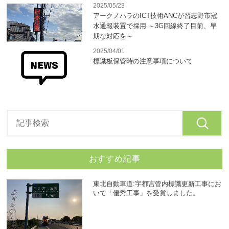
2025/05/23
アークノハラのICT技術ANCが習志野市冠
水通報装置で採用 ～3G回線終了目前、早
期な対応を～
2025/04/01
標識板保管時の注意事項について
おすすめ記事
東北自動車道:宇都宮管内標識更新工事にお
いて「優秀工事」を受賞しました。