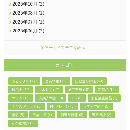
2025年10月 (2)
2025年08月 (1)
2025年07月 (1)
2025年06月 (2)
アーカイブ全てを表示
カテゴリ
トピックス (37)
企業情報 (31)
自動運転関連 (24)
展示会 (24)
土木製品 (17)
施工実績 (15)
新商品 (14)
コラム (13)
視線誘導標 (10)
ICT (8)
安全施設製品 (7)
グラスグリッド (5)
NHドレーン (5)
メディア紹介 (5)
情報 (5)
製品一覧 (4)
新製品情報 (3)
道路標識 (2)
その他標識 (1)