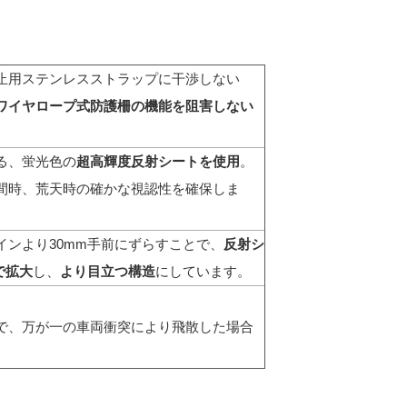
止用ステンレスストラップに干渉しない
ワイヤロープ式防護柵の機能を阻害しない
る、蛍光色の
超高輝度反射シートを使用
。
間時、荒天時の確かな視認性を確保しま
インより30mm手前にずらすことで、
反射シ
で拡大
し、
より目立つ構造
にしています。
で、万が一の車両衝突により飛散した場合