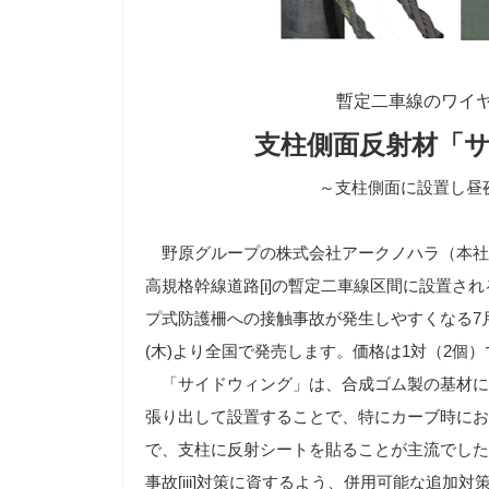
暫定二車線のワイ
支柱側面反射材「
～支柱側面に設置し昼
野原グループの株式会社アークノハラ（本社
高規格幹線道路
[i]
の暫定二車線区間に設置され
プ式防護柵への接触事故が発生しやすくなる7
(木)より全国で発売します。価格は1対（2個）で
「サイドウィング」は、合成ゴム製の基材に蛍
張り出して設置することで、特にカーブ時にお
で、支柱に反射シートを貼ることが主流でした
事故
[iii]
対策に資するよう、併用可能な追加対