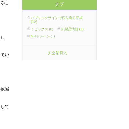
までに
タグ
パブリックサインで振り返る平成
(12)
トピックス (6)
新製品情報 (1)
NHドレーン (1)
まし
全部見る
してい
の低減
力して