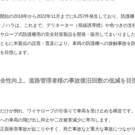
2018年から2022年11月までに6,257件発生しており、防護
クノハラは、これまで、デリネーター（視線誘導標）や色つきの支
ヤロープ式防護柵用の安全対策製品を開発・販売してまいりまし
ともに本製品の設置・普及により、車両の防護柵への接触事故を
を目指します。
安全性向上、道路管理者様の事故復旧回数の低減を目
だけが倒れ、ワイヤロープの引張りで車両を受け止める構造です
への車両の飛び出し抑止や二次被害減少に寄与します。
正面衝突事故が起こりやすく、死亡事故など重大な事故につなが