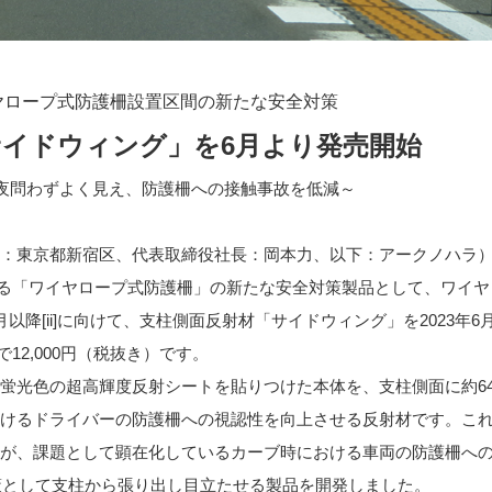
ヤロープ式防護柵設置区間の新たな安全対策
サイドウィング」を6月より発売開始
夜問わずよく見え、防護柵への接触事故を低減～
：東京都新宿区、代表取締役社長：岡本力、以下：アークノハラ
る「ワイヤロープ式防護柵」の新たな安全対策製品として、ワイヤ
月以降
[ii]
に向けて、支柱側面反射材「サイドウィング」を2023年6月
12,000円（税抜き）です。
光色の超高輝度反射シートを貼りつけた本体を、支柱側面に約64
けるドライバーの防護柵への視認性を向上させる反射材です。こ
が、課題として顕在化しているカーブ時における車両の防護柵へ
策として支柱から張り出し目立たせる製品を開発しました。