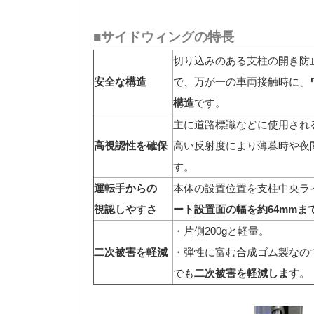
■サイドウィングの特長
切り込みのある支柱の開き防
安全な構造
で、万が一の車両接触時に、
構造
です。
主に道路標識などに使用され
高視認性を確保
高い反射度により薄暮時や夜
す。
運転手からの
本体の設置位置を支柱中央ラ
視認しやすさ
ート設置面の幅を約64mmま
・片側200gと軽量。
二次被害を軽減
・弾性に富む合成ゴム製なの
でも
二次被害を軽減します
。