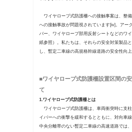
ワイヤロープ式防護柵への接触事案は、整備開始の
への接触事故が問題視されています
[iv]
。アー
バー、ワイヤロープ部用反射シートなどのワイ
紙参照）。私たちは、それらの安全対策製品と
し、暫定二車線の高規格幹線道路の安全性向上
■ワイヤロープ式防護柵設置区間の
て
1.
ワイヤロープ式防護柵とは
ワイヤロープ式防護柵は、車両衝突時に支柱
イバーへの衝撃を緩和するとともに、対向車線
中央分離帯のない暫定二車線の高速道路では、