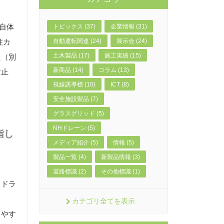
柵自体
トピックス (37)
企業情報 (31)
自動運転関連 (24)
展示会 (24)
柱カ
土木製品 (17)
施工実績 (15)
た（別
新商品 (14)
コラム (13)
防止
視線誘導標 (10)
ICT (8)
安全施設製品 (7)
グラスグリッド (5)
NHドレーン (5)
指し
メディア紹介 (5)
情報 (5)
製品一覧 (4)
新製品情報 (3)
道路標識 (2)
その他標識 (1)
。ドラ
カテゴリ全てを表示
りやす