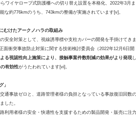
からワイヤロープ式防護柵への切り替え設置を本格化、2022年3月
な約776kmのうち、743kmの整備が実施されています
[v]
。
上にむけたアークノハラの取組み
の安全対策として、視線誘導標や支柱カバーの開発を手掛けてき
正面衝突事故防止対策に関する技術検討委員会（2022年12月6日開
よる視認性向上施策により、接触事案件数削減の効果がより発現
との有効性
がうたわれています
[vi]
。
グ」
交通事故ゼロと、道路管理者様の負担となっている事故復旧回数
ました。
路利用者様の安全・快適性を支援するための製品開発・販売に注