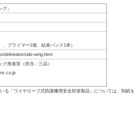
ング」
）、プライマー1個、結束バンド1本）
ts/delineator/side-wing.html
ック推進室（担当：三品）
nc.co.jp
いる「ワイヤロープ式防護柵用安全対策製品」については、別紙