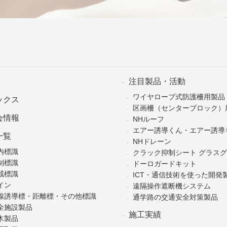
注目製品・活動
ワイヤロープ式防護柵用製品
ックス
区画柵（センターブロック）
会情報
NHルーフ
エアー誘導くん・エアー誘導
一覧
NHドレーン
内標識
クラック抑制シート グラス
制標識
ドーロガードキット
戒標識
ICT・通信技術を使った開発
イン
遠隔操作遮断機システム
線誘導標・距離標・その他標識
通学路の交通安全対策製品
全施設製品
施工実績
木製品