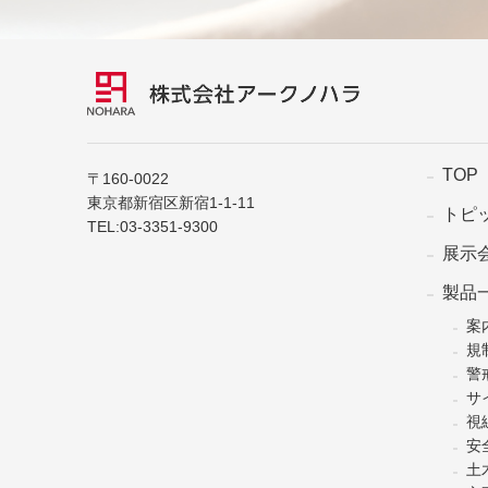
TOP
〒160-0022
東京都新宿区新宿1-1-11
トピ
TEL:
03-3351-9300
展示
製品
案
規
警
サ
視
安
土