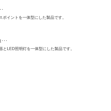
･･
セスポイントを一体型にした製品です。
･･･
信器とLED照明灯を一体型にした製品です。