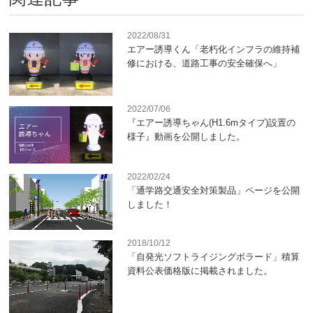
2022/08/31
エアー誘導くん「老朽化インフラの維持補
修における、道路工事の安全確保へ」
2022/07/06
『エアー誘導ちゃん(H1.6mタイプ)設置の
様子』動画を公開しました。
2022/02/24
「通学路交通安全対策製品」ページを公開
しました！
2018/10/12
「自発光ソフトライジングボラード」積算
資料公表価格版に掲載されました。