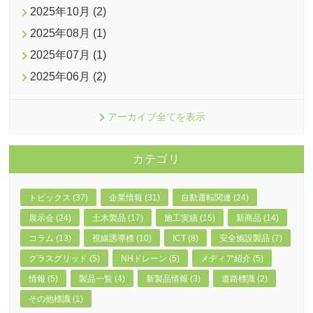
2025年10月 (2)
2025年08月 (1)
2025年07月 (1)
2025年06月 (2)
アーカイブ全てを表示
カテゴリ
トピックス (37)
企業情報 (31)
自動運転関連 (24)
展示会 (24)
土木製品 (17)
施工実績 (15)
新商品 (14)
コラム (13)
視線誘導標 (10)
ICT (8)
安全施設製品 (7)
グラスグリッド (5)
NHドレーン (5)
メディア紹介 (5)
情報 (5)
製品一覧 (4)
新製品情報 (3)
道路標識 (2)
その他標識 (1)