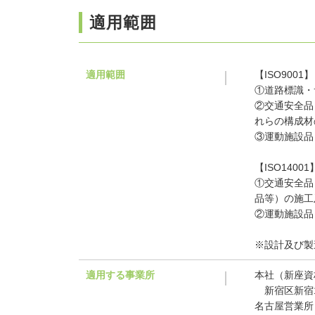
適用範囲
適用範囲
【ISO9001】
①
道路標識・
②交通安全品
れらの構成材
③
運動施設品
【ISO14001
①交通安全品
品等）の施工
②運動施設品
※設計及び製
適用する事業所
本社（新座資
新宿区新宿1-
名古屋営業所