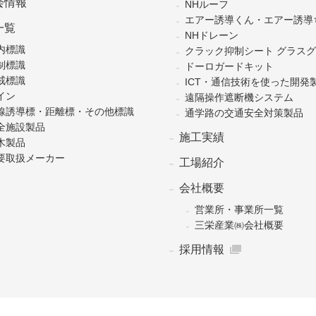
会情報
NHルーフ
エアー誘導くん・エアー誘導
一覧
NHドレーン
内標識
クラック抑制シート グラス
制標識
ドーロガードキット
戒標識
ICT・通信技術を使った開発
イン
遠隔操作遮断機システム
線誘導標・距離標・その他標識
通学路の交通安全対策製品
全施設製品
施工実績
木製品
要取扱メーカー
工場紹介
会社概要
営業所・事業所一覧
三栄産業㈱会社概要
採用情報