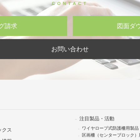
CONTACT
グ請求
図面ダ
お問い合わせ
注目製品・活動
ワイヤロープ式防護柵用製品
ックス
区画柵（センターブロック）