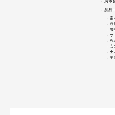
展示
製品
案
規
警
サ
視
安
土
主